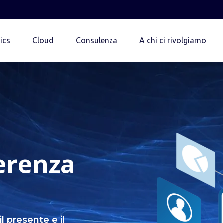
ics
Cloud
Consulenza
A chi ci rivolgiamo
erenza
l presente e il