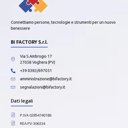
Connettiamo persone, tecnologie e strumenti per un nuovo
benessere
BI FACTORY S.r.l.
Via S.Ambrogio 17
27058 Voghera (PV)
+39 0383/697051
amministrazione@bifactory.it
segnalazioni@bifactory.it
Dati legali
P.IVA 02854740186
REA PV-306334