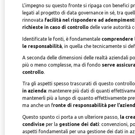
L’impegno su questo fronte si ripaga con benefici pr
legati al progetto di data governance in sé, tra que
rinnovata
facilità nel rispondere ad adempiment
richieste in caso di controllo
delle varie autorità 
Identificate le fonti, è fondamentale
comprendere le
le responsabilità
, in quella che tecnicamente si de
A seconda delle dimensioni delle realtà aziendali po
più o meno complesse, ma di fondo
serve assicura
controllo
.
Tra gli aspetti spesso trascurati di questo controll
in azienda
: mantenere più dati di quanti effettivam
mantenerli più a lungo di quanto effettivamente pre
ma anche un f
ronte di responsabilità per l’azien
Questo spunto ci porta a un ulteriore passo,
la cre
condivise
per la
gestione dei dati
: convenzioni, p
aspetti fondamentali per una gestione dei dati in az