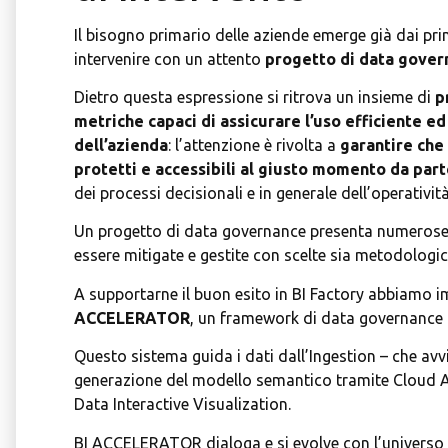
Il bisogno primario delle aziende emerge già dai pri
intervenire con un attento
progetto di data gover
Dietro questa espressione si ritrova un insieme di
pr
metriche capaci di assicurare l’uso efficiente ed 
dell’azienda
: l’attenzione è rivolta a
garantire che 
protetti e accessibili al giusto momento da par
dei processi decisionali e in generale dell’operativit
Un progetto di data governance presenta numerose
essere mitigate e gestite con scelte sia metodologi
A supportarne il buon esito in BI Factory abbiamo 
ACCELERATOR
, un framework di data governance a
Questo sistema guida i dati dall’Ingestion – che avvi
generazione del modello semantico tramite Cloud Azu
Data Interactive Visualization.
BI ACCELERATOR dialoga e si evolve con l’universo an