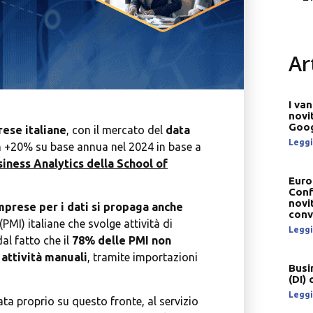
Ar
I va
novi
Goog
rese italiane
, con il mercato del
data
Leggi 
n +20% su base annua nel 2024 in base a
iness Analytics della School of
Euro
Conf
novi
mprese per i dati si propaga anche
conv
PMI) italiane che svolge attività di
Leggi 
al fatto che il
78% delle PMI non
 attività manuali
, tramite importazioni
Busi
(DI)
Leggi 
ta proprio su questo fronte, al servizio