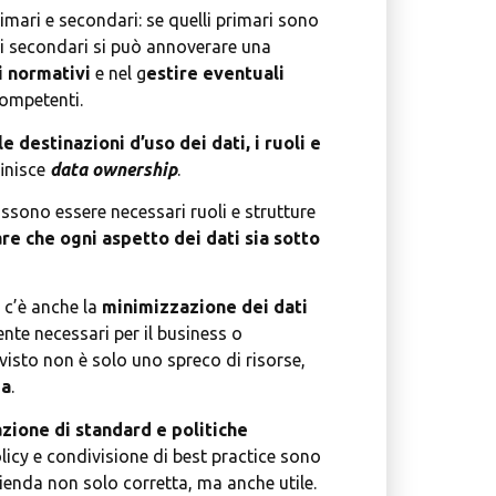
imari e secondari: se quelli primari sono
lli secondari si può annoverare una
i normativi
e nel g
estire eventuali
competenti.
 destinazioni d’uso dei dati, i ruoli e
finisce
data ownership
.
ssono essere necessari ruoli e strutture
re che ogni aspetto dei dati sia sotto
o c’è anche la
minimizzazione dei dati
ente necessari per il business o
visto non è solo uno spreco di risorse,
da
.
azione di standard e politiche
olicy e condivisione di best practice sono
ienda non solo corretta, ma anche utile.