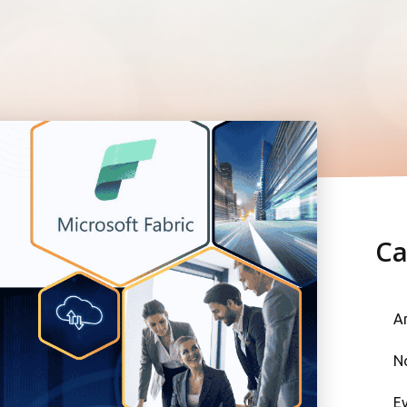
Ca
Ar
No
Ev