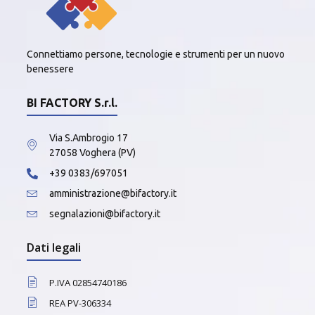
Connettiamo persone, tecnologie e strumenti per un nuovo
benessere
BI FACTORY S.r.l.
Via S.Ambrogio 17
27058 Voghera (PV)
+39 0383/697051
amministrazione@bifactory.it
segnalazioni@bifactory.it
Dati legali
P.IVA 02854740186
REA PV-306334