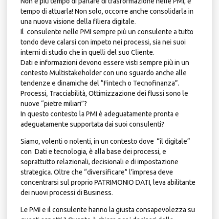
Non è più tempo di parlare di trasformazione nelle PMI, è
tempo di attuarla! Non solo, occorre anche consolidarla in
una nuova visione della filiera digitale.
Il consulente nelle PMI sempre più un consulente a tutto
tondo deve calarsi con impeto nei processi, sia nei suoi
interni di studio che in quelli del suo Cliente.
Dati e informazioni devono essere visti sempre più in un
contesto Multistakeholder con uno sguardo anche alle
tendenze e dinamiche del “Fintech o Tecnofinanza”.
Processi, Tracciabilità, Ottimizzazione dei flussi sono le
nuove “pietre miliari”?
In questo contesto la PMI è adeguatamente pronta e
adeguatamente supportata dai suoi consulenti?
Siamo, volenti o nolenti, in un contesto dove “il digitale”
con Dati e tecnologia, è alla base dei processi, e
soprattutto relazionali, decisionali e di impostazione
strategica. Oltre che “diversificare” l’impresa deve
concentrarsi sul proprio PATRIMONIO DATI, leva abilitante
dei nuovi processi di Business.
L
e PMI e il consulente hanno la giusta consapevolezza su